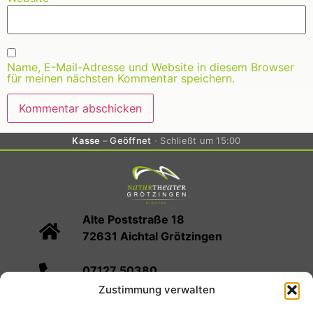
Name, E-Mail-Adresse und Website in diesem Browser
für meinen nächsten Kommentar speichern.
Kasse
Geöffnet
Schließt um 15:00
Alte Poststraße 18
72631 Aichtal Grötzingen
07127 50380
Zustimmung verwalten
info@naturtheater-groetzingen.de