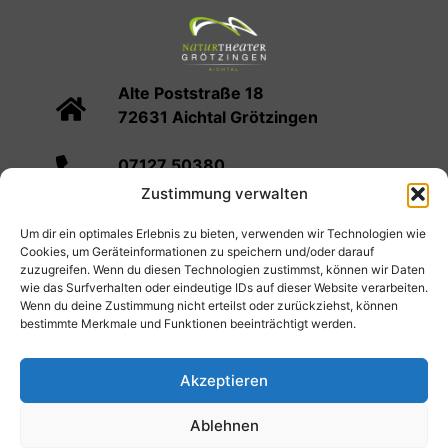
Alte Poststraße 18
72631 Aichtal Grötzingen
07127 50380
Zustimmung verwalten
info@naturtheater-groetzingen.de
Um dir ein optimales Erlebnis zu bieten, verwenden wir Technologien wie
Cookies, um Geräteinformationen zu speichern und/oder darauf
Spielplan
Kartenvorverkauf
Infos
zuzugreifen. Wenn du diesen Technologien zustimmst, können wir Daten
wie das Surfverhalten oder eindeutige IDs auf dieser Website verarbeiten.
Verein
Mediathek
Cookie-Richtlinie (EU)
Wenn du deine Zustimmung nicht erteilst oder zurückziehst, können
bestimmte Merkmale und Funktionen beeinträchtigt werden.
© 2026 Naturtheater Grötzingen
Impressum
Akzeptieren
Datenschutzerklärung
Ablehnen
Allgemeine Geschäftsbedingungen