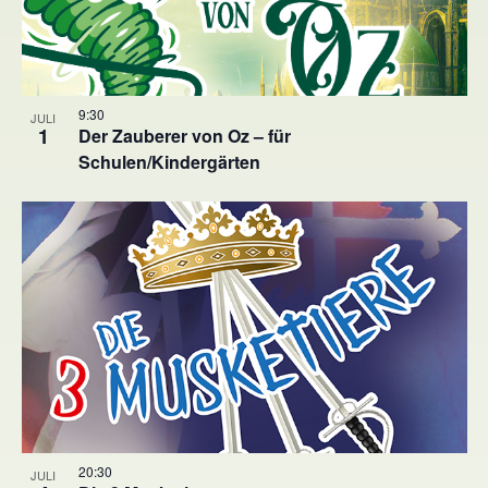
9:30
JULI
1
Der Zauberer von Oz – für
Schulen/Kindergärten
20:30
JULI