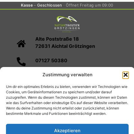
Kasse
Geschlossen
Öffnet Freitag um 09:00
Alte Poststraße 18
72631 Aichtal Grötzingen
07127 50380
Zustimmung verwalten
info@naturtheater-groetzingen.de
Um dir ein optimales Erlebnis zu bieten, verwenden wir Technologien wie
Spielplan
Kartenvorverkauf
Infos
Cookies, um Geräteinformationen zu speichern und/oder darauf
zuzugreifen. Wenn du diesen Technologien zustimmst, können wir Daten
Verein
Mediathek
Cookie-Richtlinie (EU)
wie das Surfverhalten oder eindeutige IDs auf dieser Website verarbeiten.
Wenn du deine Zustimmung nicht erteilst oder zurückziehst, können
bestimmte Merkmale und Funktionen beeinträchtigt werden.
© 2026 Naturtheater Grötzingen
Impressum
Akzeptieren
Datenschutzerklärung