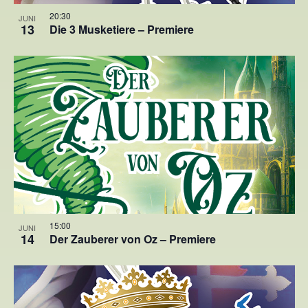
20:30
JUNI
13
Die 3 Musketiere – Premiere
15:00
JUNI
14
Der Zauberer von Oz – Premiere