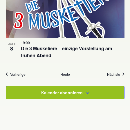
19:00
JULI
8
Die 3 Musketiere – einzige Vorstellung am
frühen Abend
Veranstaltungen
Veran
Vorherige
Heute
Nächste
Kalender abonnieren