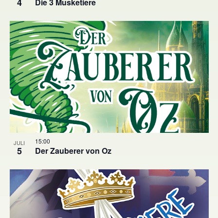
4
Die 3 Musketiere
15:00
JULI
5
Der Zauberer von Oz