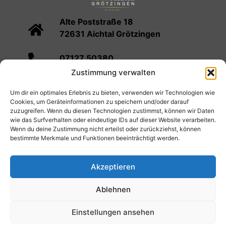
Alte Poststraße 18
72631 Aichtal Grötzingen
07127 50380
Zustimmung verwalten
info@naturtheater-groetzingen.de
Um dir ein optimales Erlebnis zu bieten, verwenden wir Technologien wie
Cookies, um Geräteinformationen zu speichern und/oder darauf
Spielplan
Kartenvorverkauf
Infos
zuzugreifen. Wenn du diesen Technologien zustimmst, können wir Daten
wie das Surfverhalten oder eindeutige IDs auf dieser Website verarbeiten.
Verein
Mediathek
Cookie-Richtlinie (EU)
Wenn du deine Zustimmung nicht erteilst oder zurückziehst, können
bestimmte Merkmale und Funktionen beeinträchtigt werden.
© 2026 Naturtheater Grötzingen
Impressum
Akzeptieren
Datenschutzerklärung
Ablehnen
Allgemeine Geschäftsbedingungen
Einstellungen ansehen