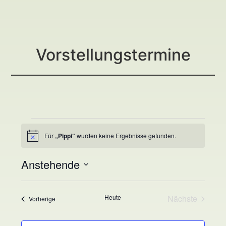
Vorstellungstermine
Für
„Pippi“
wurden keine Ergebnisse gefunden.
Hinweis
Anstehende
Datum
auswählen.
Veranst
Heute
Nächste
Veranstaltungen
Vorherige