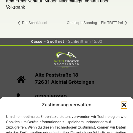
Kein Freier Verkauf
,
Kinder
,
Nachmittags
,
Verkauf über
Volksbank
Die Schatzinsel
Christoph Sonntag – Ein TRITT frei
Kasse
Geöffnet
Schließt um 15:00
Alte Poststraße 18
72631 Aichtal Grötzingen
07127 50380
Zustimmung verwalten
info@naturtheater-groetzingen.de
Um dir ein optimales Erlebnis zu bieten, verwenden wir Technologien wie
Cookies, um Geräteinformationen zu speichern und/oder darauf
Spielplan
Kartenvorverkauf
Infos
zuzugreifen. Wenn du diesen Technologien zustimmst, können wir Daten
wie das Surfverhalten oder eindeutige IDs auf dieser Website verarbeiten.