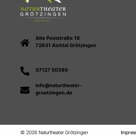
Alte Poststraße 18
72631 Aichtal Grötzingen
07127 50380
info@naturtheater-
groetzingen.de
© 2026 Naturtheater Grötzingen
Impres