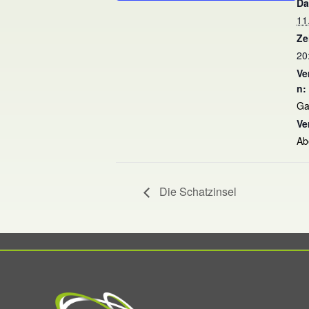
Da
11
Ze
20
Ve
n:
Ga
Ve
Ab
Die Schatzinsel