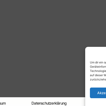
Um dir ein 
Geräteinfor
Technologie
auf dieser W
zurückziehs
Akze
sum
Datenschutzerklärung
Allgeme