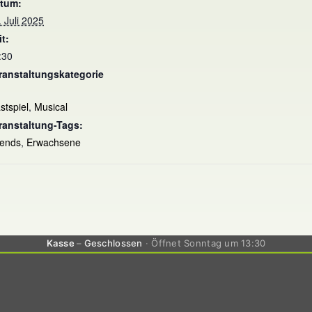
tum:
. Juli 2025
it:
:30
ranstaltungskategorie
stspiel
,
Musical
ranstaltung-Tags:
ends
,
Erwachsene
Kasse
Geschlossen
Öffnet Sonntag um 13:30