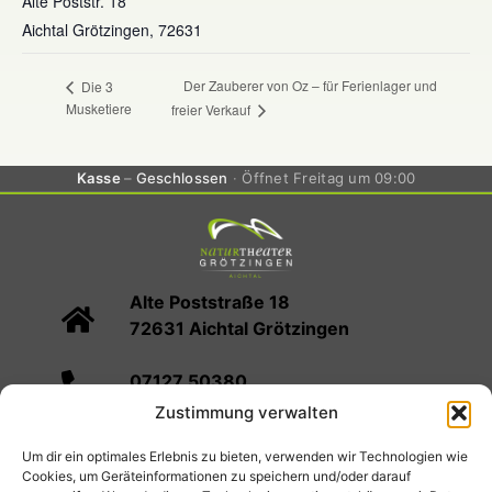
Alte Poststr. 18
Aichtal Grötzingen
,
72631
Der Zauberer von Oz – für Ferienlager und
Die 3
Musketiere
freier Verkauf
Kasse
Geschlossen
Öffnet Freitag um 09:00
Alte Poststraße 18
72631 Aichtal Grötzingen
07127 50380
Zustimmung verwalten
info@naturtheater-groetzingen.de
Um dir ein optimales Erlebnis zu bieten, verwenden wir Technologien wie
Cookies, um Geräteinformationen zu speichern und/oder darauf
Spielplan
Kartenvorverkauf
Infos