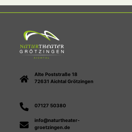
Alte Poststraße 18
72631 Aichtal Grötzingen
07127 50380
info@naturtheater-
groetzingen.de